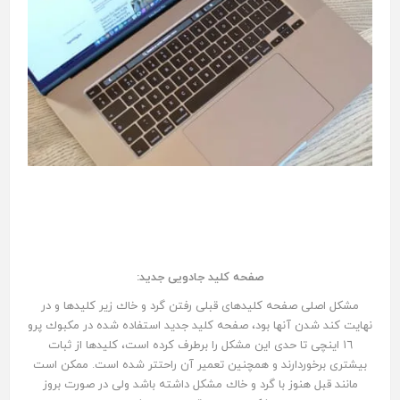
صفحه كليد جادويى جديد:
مشكل اصلى صفحه كليدهاى قبلى رفتن گرد و خاك زير كليدها و در
نهايت كند شدن آنها بود، صفحه كليد جديد استفاده شده در مكبوك پرو
١٦ اينچى تا حدى اين مشكل را برطرف كرده است، كليدها از ثبات
بيشترى برخوردارند و همچنين تعمير آن راحتتر شده است. ممكن است
مانند قبل هنوز با گرد و خاك مشكل داشته باشد ولى در صورت بروز