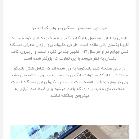
لپ تاپی ضخيمتر ، سنگين تر ولی كارآمد تر:
طراحى پايه اين محصول با اينكه بزرگتر از هم خانواده هاى خود ميباشد
تقريبا يكسان باقى مانده است. طراحى مكبوك پرو از زمان معرفى دستگاه
نسل چهارم در اواخر سال ٢٠١٦ تغيير چندانى نكرده است و از بيرون كاملا
يكسان به نظر ميرسد با اين تفاوت كه بزرگتر شده است.
در بالاى صفحه كليد بلندگوها به روز شده اند كه شامل شش بلندگو
ميباشد و با اينكه نميتواند جايگزين يك سيستم صوتى اختصاصى باشد
ولى در نوع خود فوق العاده است.سيستم ميكروفن اين دستگاه قابليت
حذف صداى محيط را دارد، كه باعث ميشود براى ضبط صدا نيازى به
ميكروفن جداگانه نباشد.