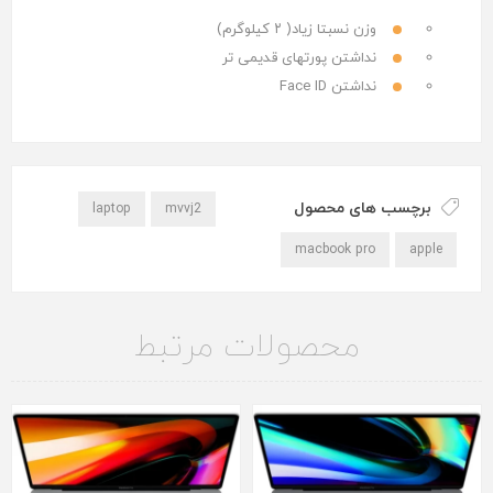
وزن نسبتا زياد( ٢ كيلوگرم)
نداشتن پورتهاى قديمى تر
نداشتن Face ID
برچسب های محصول
laptop
mvvj2
macbook pro
apple
محصولات مرتبط