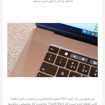
مشكل راحتتر از قبل تمیز ميشود.
اپل همچنين يك كليد ESC مجزا و اختصاصى در قسمت بالاى صفحه
كليد اضافه كرده است كه ازTouch Bar جداست، كه مخصوص دولوپرها