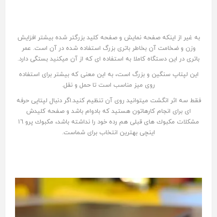
به غير از اينكه صفحه نمايش و صفحه كليد بزرگتر شده بيشتر افزايش
وزن و ضخامت آن بخاطر باترى بزرگ استفاده شده در آن است. عمر
باترى در اين دستگاه كاملا به استفاده اى كه از آن ميكنيد بستگى دارد.
اين لپتاپ سنگين و بزرگ است، به اين معنى كه بيشتر براى استفاده
روى ميز مناسب است تا حمل و نقل.
فقط سه اثر انگشت ميتوانيد روى آن تنظیم كنيد.اگر دنبال لپتاپى حرفه
اى براى انجام كارهاتون هستيد كه بادوام باشد و صفحه كليدش
مشكلات مكبوك هاى قبلى هم رده خود را نداشته باشد، مكبوك پرو ١٦
اينچى بهترين انتخاب براى شماست.