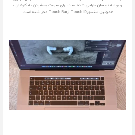
و برنامه نويسان طراحى شده است براى سرعت بخشيدن به كارشان ،
همچنين سنسورTouch ID ازTouch Bar مجزا شده است.