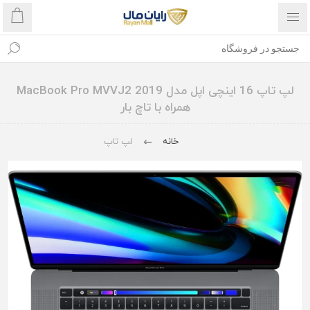
لپ تاپ 16 اینچی اپل مدل MacBook Pro MVVJ2 2019
همراه با تاچ بار
خانه
لپ تاپ