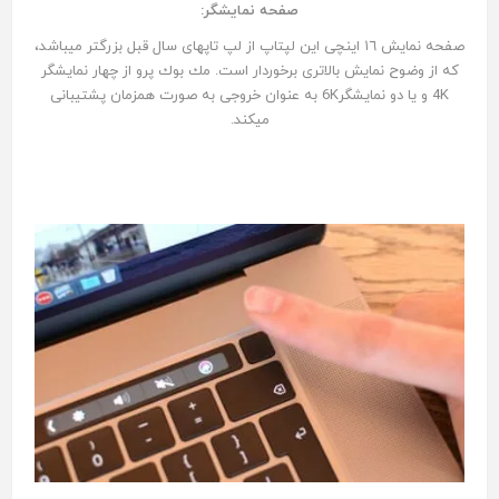
صفحه نمايشگر:
صفحه نمايش ١٦ اينچى اين لپتاپ از لپ تاپهاى سال قبل بزرگتر ميباشد،
كه از وضوح نمايش بالاترى برخوردار است. مك بوك پرو از چهار نمایشگر
4K و یا دو نمایشگر6K به عنوان خروجی به صورت همزمان پشتیبانی
میکند.