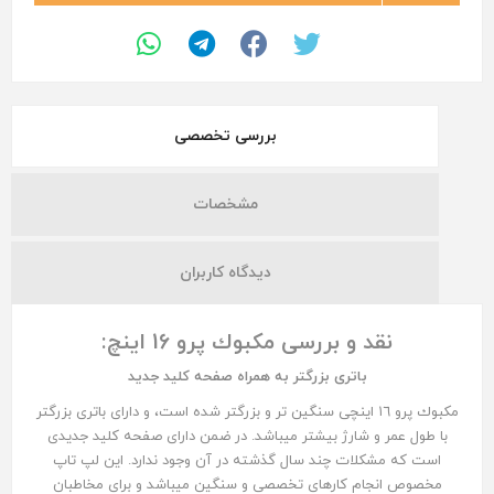
بررسی تخصصی
مشخصات
دیدگاه کاربران
نقد و بررسى مكبوك پرو 16 اینچ:
باترى بزرگتر به همراه صفحه كليد جديد
مكبوك پرو ١٦ اينچى سنگين تر و بزرگتر شده است، و داراى باترى بزرگتر
با طول عمر و شارژ بيشتر ميباشد. در ضمن داراى صفحه كليد جديدى
است كه مشكلات چند سال گذشته در آن وجود ندارد. اين لپ تاپ
مخصوص انجام كارهاى تخصصى و سنگين ميباشد و براى مخاطبان