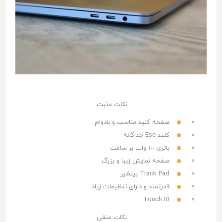
نكات مثبت:
صفحه كليد مناسب و بادوام
كليد Esc جداگانه
باترى ١٠٠ وات بر ساعت
صفحه نمایش زيبا و بزرگ
Track Pad بینظیر
قدرتمند و داراى تنظيمات زياد
Touch ID
نكات منفى: