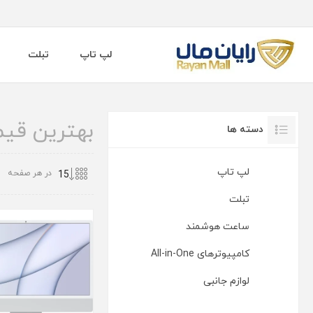
لپ تاپ
تبلت
بهترین قیمت خ
دسته ها
لپ تاپ
در هر صفحه
تبلت
ساعت هوشمند
کامپیوترهای All-in-One
لوازم جانبی