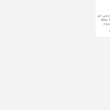
پیوتر همه کاره 24 اینچی اپل
iMac  -
256