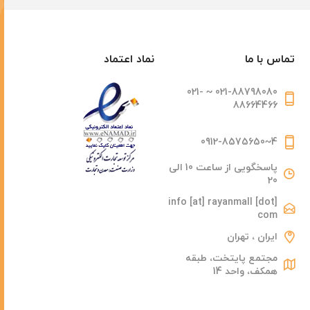
تماس با ما
نماد اعتماد
021-88798080 ~ 021-
88664466
4~0912-8575650
پاسخگویی از ساعت 10 الی
20
info [at] rayanmall [dot]
com
ایران ، تهران
مجتمع پایتخت، طبقه
همکف، واحد 14