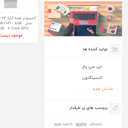
کام
مدل M1 2021 - 8GB
GB - 7-Core GPU
موجود نیست
تولید کننده ها
جی سی پال
کنسینگتون
نمایش همه
برچسب های پر طرفدار
apple
apple watch
allinone