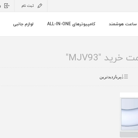
ثبت نام
و
ساعت هوشمند
کامپیوترهای ALL-IN-ONE
لوازم جانبی
رید "MJV93"