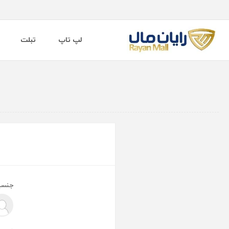
لپ تاپ
تبلت
جنسی