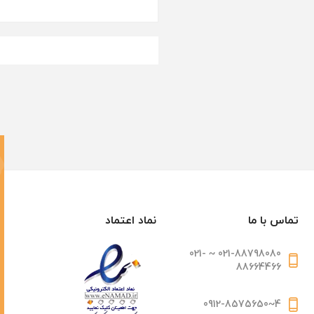
تماس با ما
نماد اعتماد
021-88798080 ~ 021-
88664466
4~0912-8575650