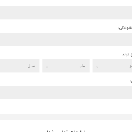
انوادگی:
 تولد:
: