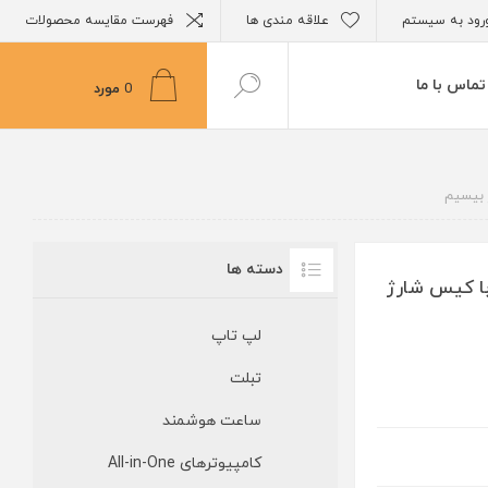
رود به سیستم
علاقه مندی ها
فهرست مقایسه محصولات
تماس با ما
0
مورد
دسته ها
 بی‌ سیم اپل مدل AirPods 2nd Generation با کیس شارژ
لپ تاپ
تبلت
ساعت هوشمند
کامپیوترهای All-in-One