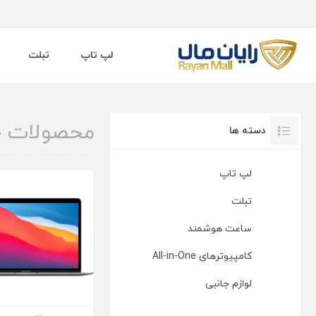
لپ تاپ
تبلت
محصولات ج
دسته ها
لپ تاپ
تبلت
ساعت هوشمند
کامپیوترهای All-in-One
لوازم جانبی