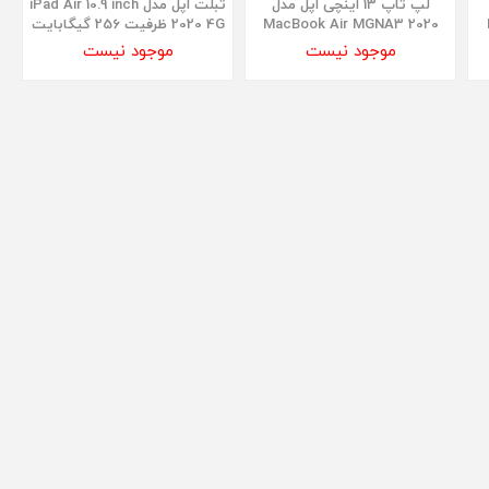
لپ تاپ 13 اینچی اپل مدل
تبلت اپل مدل iPad Air 10.9 inch
MacBook Air MGNA3 2020
2020 4G ظرفیت 256 گیگابایت
موجود نیست
موجود نیست