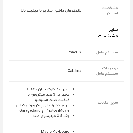
مشخصات
بلندگوهای داخلی استریو با کیفیت بالا
اسپیکر
سایر
مشخصات
سیستم عامل
macOS
توضیحات
Catalina
سیستم عامل
مجهز به کارت خوان SDXC
مجهز به 3 عدد میکروفن با
کیفیت ضبط استودیو
سایر امکانات
دارای 22 برنامه‌ی پیش‌فرض شامل
iPhoto، iMovie و GarageBand
جک 3.5 میلیمتری صدا
Magic Keyboard