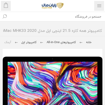
کامپیوتر همه کاره 21.5 اینچی اپل مدل iMac MHK33 2020
خانه
کامپیوترهای All-in-One
کامپیوتر اپل
آیمک