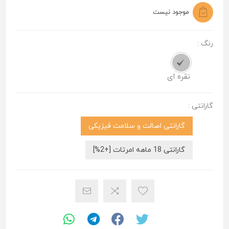
موجود نیست
رنگ :
نقره ای
گارانتی :
گارانتی اصالت و سلامت فیزیکی
گارانتی 18 ماهه امرتات [+2%]