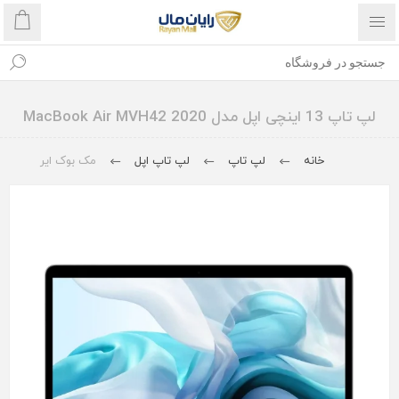
لپ تاپ 13 اینچی اپل مدل MacBook Air MVH42 2020
خانه
لپ تاپ
لپ تاپ اپل
مک بوک ایر