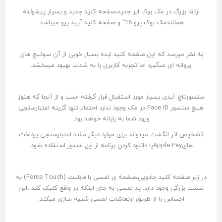
ارتقا بزرگ در مک بوک ایر جدید،صفحه کلید جدید و بسیار پیشرفته
همانندمک بوک پرو 16" و صفحه کلید آیپد پرو میباشد.
به نظر میرسد که این صفحه کلید ایده بسیار خوبی از آن سوئیچ های
پروانه ای میگیرد اما تجربه کاربری را به شدت بهبود میبخشد.
سنسورتاچ آیدی بسیار مورد استقبال قرار گرفته است و از آنجا که هنوز
هیچ سنسور Face ID در مک وجود ندارد احتمالا تنها گزینه اعتبارسنجی
ورود شما به رایانه خواهد بود.
تشخیص اثر انگشت میتواند برای موارد دیگر مانند اعتبارسنجی پرداخت
هایApple Payیا دانلود کردن برنامه از اپل استور استفاده شود.
در زیر صفحه کلید جادویی،صفحه ی لمسی با قابلیت (Force Touch) به
نسبت بزرگی وجود دارد. پد لمسی به جای اینکه در واقع کلیک کند ،این
احساس را از طریق ارتعاشات لمسی شبیه سازی میکند.