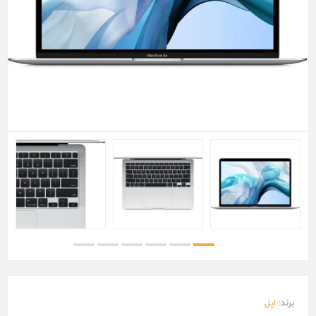
برند:
اپل