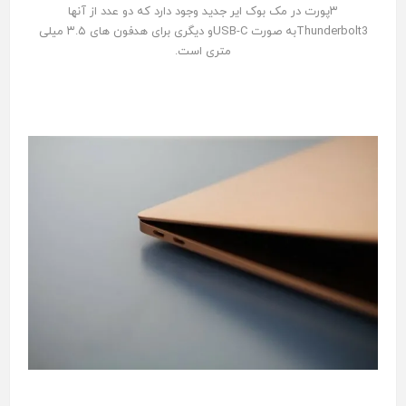
۳پورت در مک بوک ایر جدید وجود دارد که دو عدد از آنها
Thunderbolt3به صورت USB-Cو دیگری برای هدفون های ۳.۵ میلی
متری است.