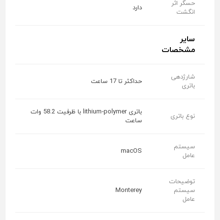
حسگر اثر
دارد
انگشت
سایر
مشخصات
شارژدهی
حداکثر تا 17 ساعت
باتری
باتری lithium‑polymer با ظرفیت 58.2 وات
نوع باتری
ساعت
سیستم
macOS
عامل
توضیحات
سیستم
Monterey
عامل