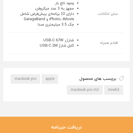
وجود تاچ بار
مجهز به 3 عدد میکروفن
سایر امکانات
دارای 22 برنامه‌ی پیش‌فرض شامل
iPhoto، iMovie و GarageBand
جک 3.5 میلیمتری صدا
شارژر USB‑C 67W
اقلام همراه
کابل شارژ USB-C 2M
برچسب های محصول
macbook pro
apple
macbook pro m2
mneh3
دریافت خبرنامه