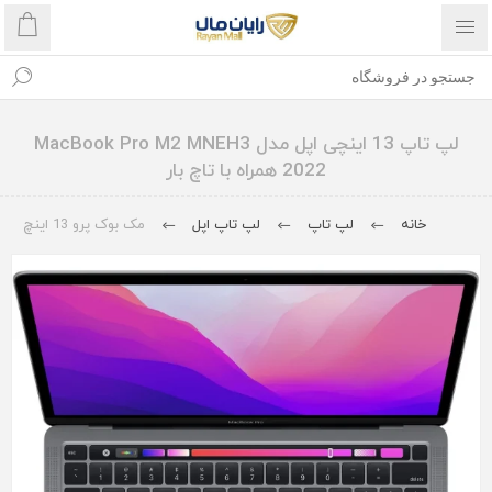
لپ تاپ 13 اینچی اپل مدل MacBook Pro M2 MNEH3
2022 همراه با تاچ بار
خانه
لپ تاپ
لپ تاپ اپل
مک بوک پرو 13 اینچ