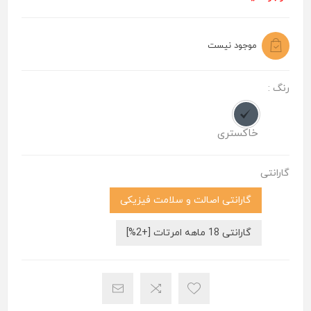
موجود نیست
رنگ :
خاکستری
گارانتی
گارانتی اصالت و سلامت فیزیکی
گارانتی 18 ماهه امرتات [+2%]