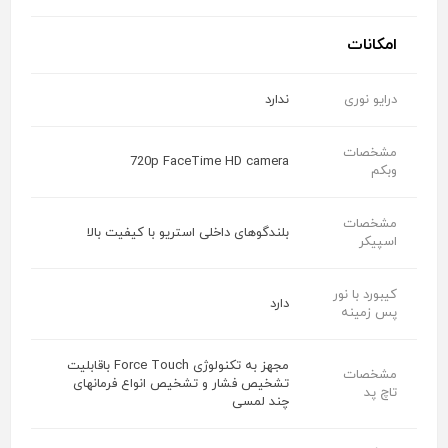
امکانات
درایو نوری
ندارد
مشخصات
720p FaceTime HD camera
وبکم
مشخصات
بلندگوهای داخلی استریو با کیفیت بالا
اسپیکر
کیبورد با نور
دارد
پس زمینه
مجهز به تکنولوژی Force Touch باقابلیت
مشخصات
تشخیص فشار و تشخیص انواع فرمانهای
تاچ پد
چند لمسی