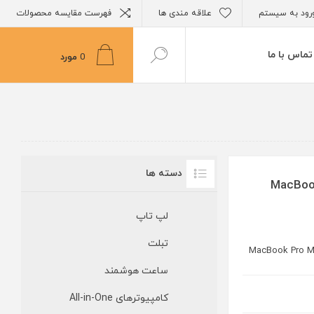
رود به سیستم
علاقه مندی ها
فهرست مقایسه محصولات
تماس با ما
0
مورد
دسته ها
MacBook Pro 
لپ تاپ
تبلت
MacBook Pro M2
ساعت هوشمند
کامپیوترهای All-in-One