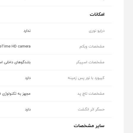
امکانات
درایو نوری
ندارد
مشخصات وبکم
eTime HD camera
مشخصات اسپیکر
بلندگوهای داخلی است
کیبورد با نور پس زمینه
دارد
مشخصات تاچ پد
مجهز به تکنولوژی Force Touch باقابلیت تشخیص فشار و تشخیص انواع فرمانهای چند لمسی
حسگر اثر انگشت
دارد
سایر مشخصات