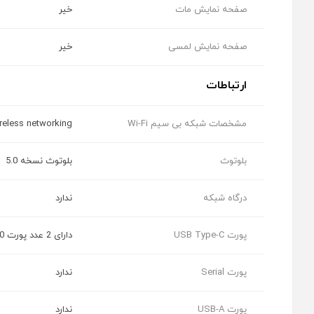
صفحه نمایش مات
خیر
صفحه نمایش لمسی
خیر
ارتباطات
مشخصات شبکه بی سیم Wi-Fi
ireless networking
بلوتوث
بلوتوث نسخه 5.0
درگاه شبکه
ندارد
پورت USB Type-C
دارای 2 عدد پورت USB 4.0 با قابلیت پشتیبانی از ThunderBolt ، اتصال شارژر ، Display Port و USB 3.1
پورت Serial
ندارد
پورت USB-A
ندارد