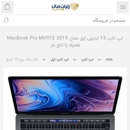
لپ تاپ 13 اینچی اپل مدل MacBook Pro MV972 2019
همراه با تاچ بار
خانه
لپ تاپ
لپ تاپ اپل
مک بوک پرو 13 اینچ