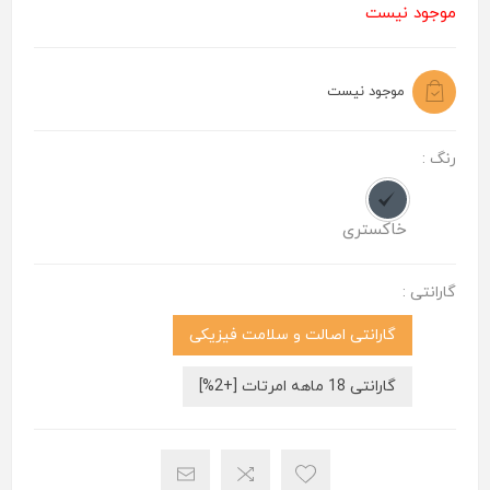
موجود نیست
موجود نیست
رنگ :
خاکستری
گارانتی :
گارانتی اصالت و سلامت فیزیکی
گارانتی 18 ماهه امرتات [+2%]