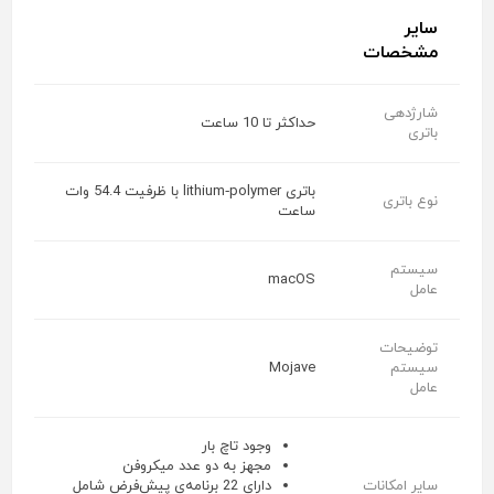
سایر
مشخصات
شارژدهی
حداکثر تا 10 ساعت
باتری
باتری lithium‑polymer با ظرفیت 54.4 وات
نوع باتری
ساعت
سیستم
macOS
عامل
توضیحات
سیستم
Mojave
عامل
وجود تاچ بار
مجهز به دو عدد میکروفن
سایر امکانات
دارای 22 برنامه‌ی پیش‌فرض شامل