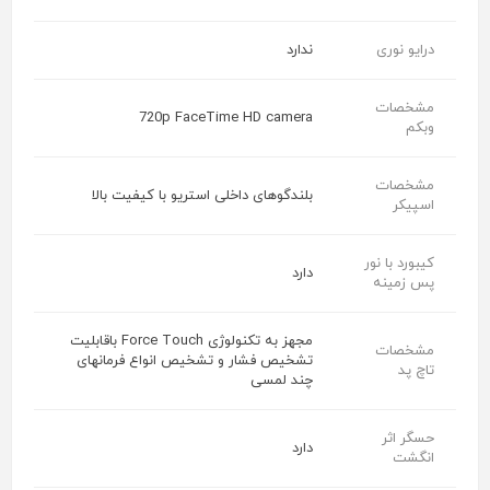
درایو نوری
ندارد
مشخصات
720p FaceTime HD camera
وبکم
مشخصات
بلندگوهای داخلی استریو با کیفیت بالا
اسپیکر
کیبورد با نور
دارد
پس زمینه
مجهز به تکنولوژی Force Touch باقابلیت
مشخصات
تشخیص فشار و تشخیص انواع فرمانهای
تاچ پد
چند لمسی
حسگر اثر
دارد
انگشت