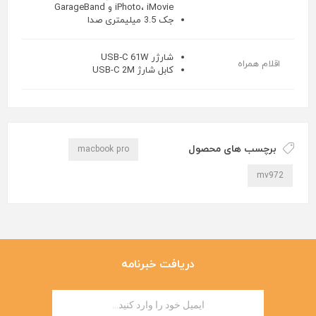
iPhoto، iMovie و GarageBand
جک 3.5 میلیمتری صدا
شارژر USB‑C 61W
اقلام همراه
کابل شارژ USB-C 2M
برچسب های محصول
macbook pro
mv972
دریافت خبرنامه