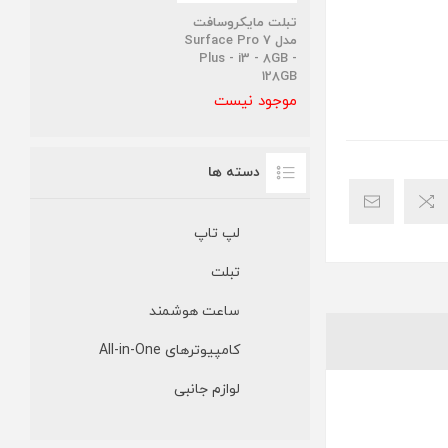
تبلت مایکروسافت
مدل Surface Pro 7
Plus - i3 - 8GB -
128GB
موجود نیست
دسته ها
لپ تاپ
تبلت
ساعت هوشمند
کامپیوترهای All-in-One
لوازم جانبی