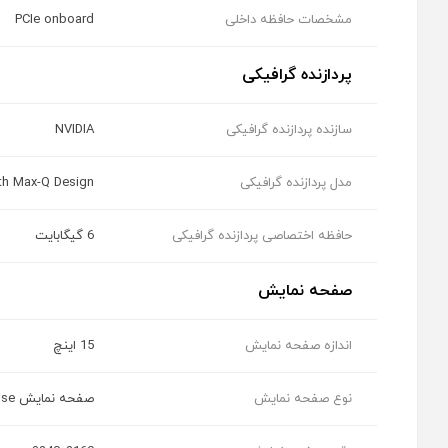
مشخصات حافظه داخلی
PCIe onboard
پردازنده گرافیکی
سازنده پردازنده گرافیکی
NVIDIA
مدل پردازنده گرافیکی
th Max-Q Design
حافظه اختصاصی پردازنده گرافیکی
6 گیگابایت
صفحه نمایش
اندازه صفحه نمایش
15 اینچ
نوع صفحه نمایش
صفحه نمایش PixelSense مجهز به فناوری multi-touch G5