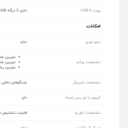
پورت USB-A
دارای 2 درگاه USB نسخه 3.1
امکانات
درایو نوری
ندارد
دوربین جلو Windows Hello با قابلیت اعتبارسن
مشخصات وبکم
دوربین جلو 5 مگاپیکسل با کیفیت ویدئو
دوربین پشت 8 مگاپیکسل با کیفیت 
مشخصات اسپیکر
بلندگوهای داخلی استریو
کیبورد با نور پس زمینه
دارد
مشخصات تاچ پد
قابلیت تشخیص فر
حسگر اثر انگشت
ندارد