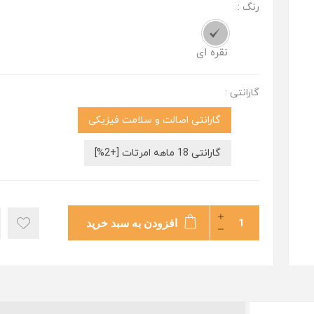
رنگ :
نقره ای
گارانتی :
گارانتی اصالت و سلامت فیزیکی
گارانتی 18 ماهه امرتات [+2%]
افزودن به سبد خرید