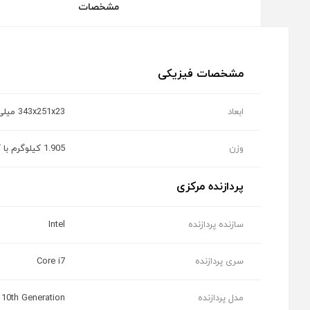
مشخصات
مشخصات فیزیکی
ابعاد
343x251x23 میلی‌متر
وزن
1.905 کیلوگرم با کیبورد
پردازنده مرکزی
سازنده پردازنده
Intel
سری پردازنده
Core i7
مدل پردازنده
10th Generation