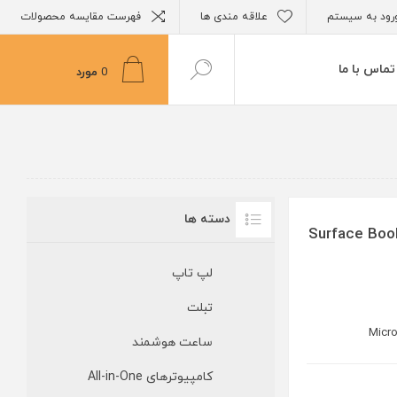
رود به سیستم
علاقه مندی ها
فهرست مقایسه محصولات
تماس با ما
0
مورد
دسته ها
Surface Book 3 - i7 - 32GB
لپ تاپ
تبلت
Micro
ساعت هوشمند
کامپیوترهای All-in-One