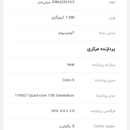
ابعاد
308x223x14.5 میلی‌متر
وزن
1.288 کیلوگرم
جنس بدنه
آلومینیوم
پردازنده مرکزی
سازنده پردازنده
Intel
سری پردازنده
Core i5
مدل پردازنده
1145G7 Quad-core 11th Generation
فرکانس پردازنده
2.6 تا 4.4 GHz
حافظه Cache
8 مگابایت