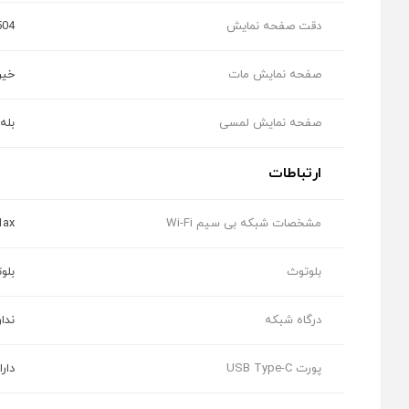
دقت صفحه نمایش
504
صفحه نمایش مات
خیر
صفحه نمایش لمسی
بله
ارتباطات
مشخصات شبکه بی سیم Wi-Fi
1ax
بلوتوث
بلوت
درگاه شبکه
ندار
پورت USB Type-C
دارای 1 عدد پورت نسخه 4.0 با 