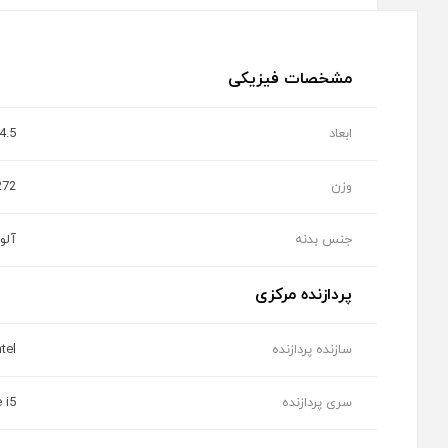
مشخصات فیزیکی
ابعاد
x14.5
وزن
1.272 ک
جنس بدنه
آلو
پردازنده مرکزی
سازنده پردازنده
ntel
سری پردازنده
 i5