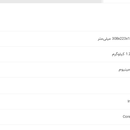
308x223 میلی‌متر
یلوگرم
مینیوم
I
Core