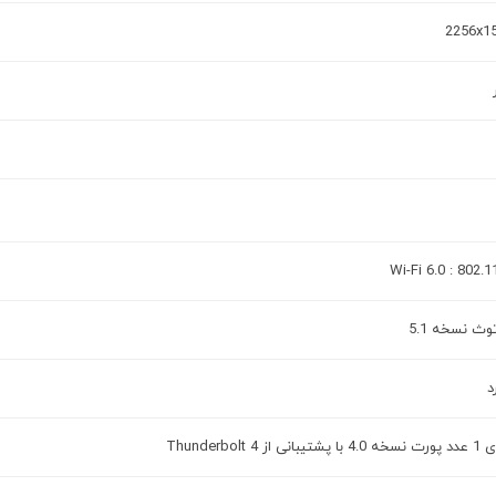
2256x1
Wi-Fi 6.0 : 802.1
وث نسخه 5.1
د
پشتیبانی از Thunderbolt 4