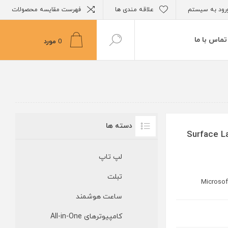
رود به سیستم
علاقه مندی ها
فهرست مقایسه محصولات
تماس با ما
0
مورد
دسته ها
ل Surface Laptop 5 - i5 -
لپ تاپ
تبلت
Microsof
ساعت هوشمند
کامپیوترهای All-in-One