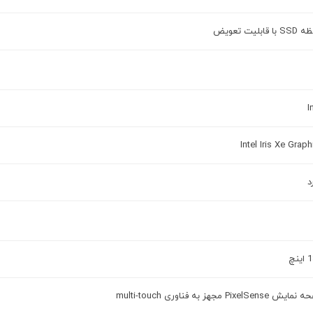
ا قابلیت تعویض
I
Intel Iris Xe Graph
د
ینچ
 PixelSense مجهز به فناوری multi-touch