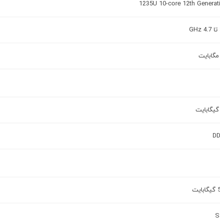
1235U 10-core 12th Generat
D
یت
S