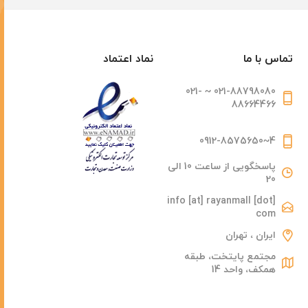
تماس با ما
نماد اعتماد
021-88798080 ~ 021-
88664466
4~0912-8575650
پاسخگویی از ساعت 10 الی
20
info [at] rayanmall [dot]
com
ایران ، تهران
مجتمع پایتخت، طبقه
همکف، واحد 14