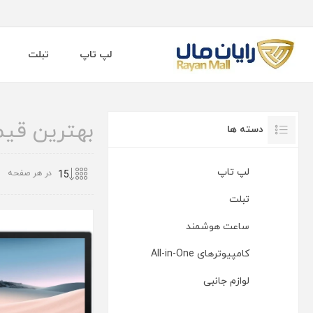
لپ تاپ
تبلت
بهترین قیمت خرید "- C
دسته ها
لپ تاپ
در هر صفحه
تبلت
ساعت هوشمند
کامپیوترهای All-in-One
لوازم جانبی